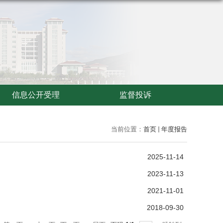
信息公开受理
监督投诉
当前位置：
首页
年度报告
2025-11-14
2023-11-13
2021-11-01
2018-09-30