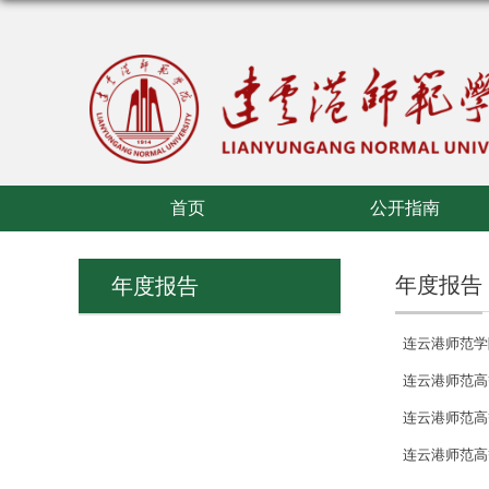
首页
公开指南
年度报告
年度报告
连云港师范学院
连云港师范高
连云港师范高
连云港师范高等