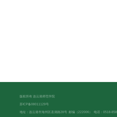
版权所有 连云港师范学院
苏ICP备08011129号
地址：连云港市海州区圣湖路28号
邮编（222006）
电话：0518-858