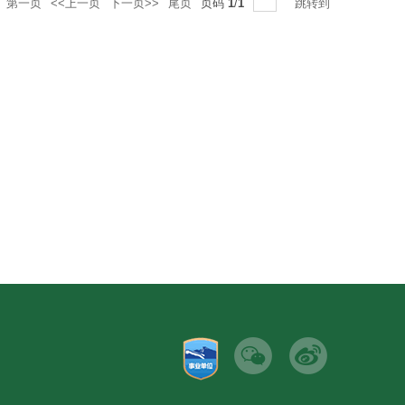
第一页
<<上一页
下一页>>
尾页
页码
1
/
1
跳转到