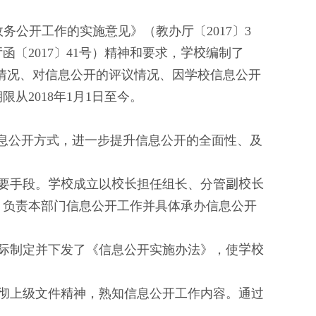
政务公开工作的实施意见》（教办厅〔
2017
〕
3
厅函〔
2017
〕
41
号）精神和要求，
学校
编制了
情况、对信息公开的评议情况、因学校信息公开
期限从
201
8
年
1
月
1
日至今。
信息公开方式，进一步提升信息公开的全面性、及
要手段。
学校
成立以
校长
担任组长、分管
副校长
，负责本部门信息公开工作并具体承办信息公开
际制定并下发了《信息公开实施办法》，使
学校
彻上级文件精神，熟知信息公开工作内容。通过