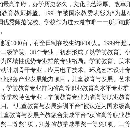
区的最高学府，办学历史悠久，文化底蕴深厚。改革
础教育教师摇篮。
1991
年被国家教委表彰为“为基
全国优秀师范院校。学校作为连云港市唯一一所师范
用。
近1000
亩，
有
全日制在校生约8400
人。
1999
年
起
个二级学院、
38
个专业，初步形成了以学前教育、
务为区域性优势专业群的专业格局。学前教育、美
行动计划骨干专业，应用电子技术、环境艺术设计
专业服务产业发展能力项目，儿童教育与发展、艺
群，学前教育专业群为省高等职业教育高水平专业群
高等学校特色专业，学前教育专业为省高等职业教
项目。“儿童教育与发展实训平台”被认定为国家级
“儿童教育与发展产教融合集成平台”获省高等职业
果奖二等奖
1
项，江苏省教学成果奖一等奖
1
项、二