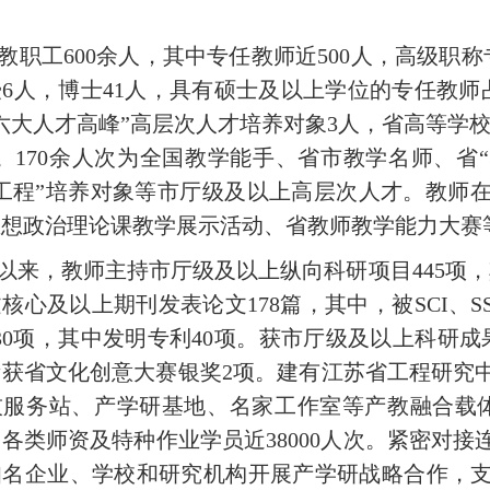
教职工600
余人
，其中
专任教师近500
人，高级职称
授
6
人
，
博士41
人，具有硕士及以上学位的专任教师
六大人才高峰”高层次人才培养对象
3
人，省高等学
。
170
余人次
为
全国教学能手、省市教学名师、省
“
蓝工程”培养对象等市厅级及以上高层次人才。教师
思想政治理论课教学展示活动、省教师教学能力大赛
以来，教师主持市厅级及以上纵向科研项目
445
项，
文核心及以上期刊发表论文
178
篇，其中，被
SCI
、
S
30
项，其中发明专利
40
项。获市厅级及以上科研成
所获省文化创意大赛银奖
2
项。建有江苏省工程研究
技服务站、产学研基地、名家工作室等产教融合载
训各类师资及特种作业学员近
38000
人次。紧密对接
知名企业、学校和研究机构开展产学研战略合作，