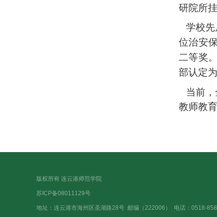
研院所
学校先
位治安
二等奖
部认定为
当前，
教师教
版权所有 连云港师范学院
苏ICP备08011129号
地址：连云港市海州区圣湖路28号
邮编（222006）
电话：0518-858