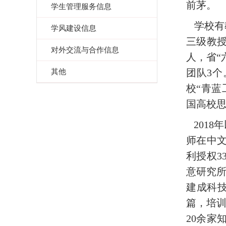
前茅。
学生管理服务信息
学校
有
学风建设信息
三级教
对外交流与合作信息
人，省“
其他
团队
3
个
校“青
国高校
2018
年
师在中
利授权
3
意研究
建成科
篇，培
20
余
家