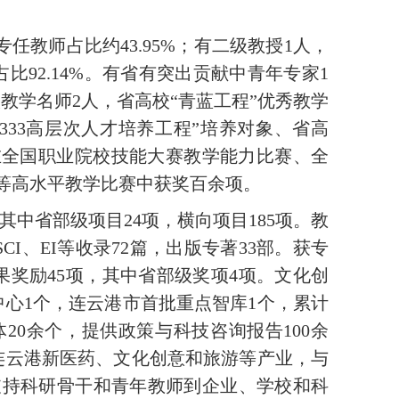
专任教师占比约
43.95%
；
有
二级教授1
人，
占比
92.14%
。
有
省有突出贡献中青年专家1
校教学名师
2
人，省高校“青蓝工程”优秀教学
333
高层次人才培养工程”培养对象、省高
在全国职业院校技能大赛教学能力比赛、全
等高水平教学比赛中获奖百余项。
其中省部级项目
24
项，横向项目
185
项。教
SCI
、
EI
等收录
72
篇，出版专著
33
部。获专
果奖励
45
项，其中省部级奖项
4
项。文化创
中心
1
个，连云港市首批重点智库
1
个，累计
体
20
余个，提供政策与科技咨询报告
100
余
连云港新医药、文化创意和旅游等产业，与
支持科研骨干和青年教师到企业、学校和科